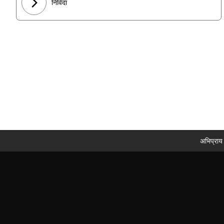
निविदा
अभिप्राय