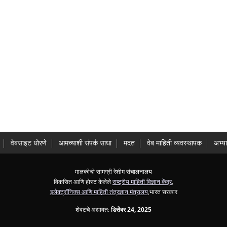
वेबसाइट धोरणे
आमच्याशी संपर्क साधा
मदत
वेब माहिती व्यवस्थापक
अभ्य
मालकीची सामग्री रेशीम संचालनालय
विकसित आणि होस्ट केलेले
राष्ट्रीय माहिती विज्ञान केंद्र
,
इलेक्ट्रॉनिक्स आणि माहिती तंत्रज्ञान मंत्रालय
,भारत सरकार
शेवटचे अद्यावत:
डिसेंबर 24, 2025